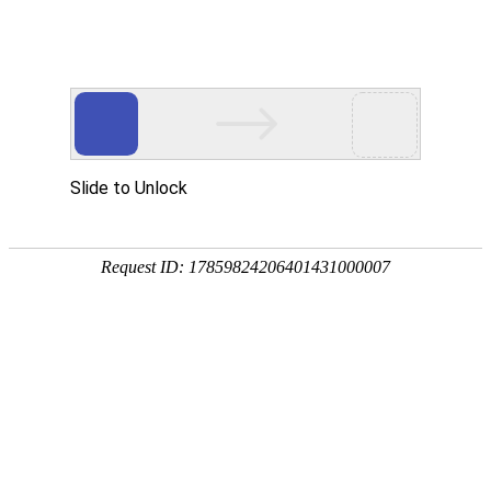
首页
产品分类
同类产品
首页
聚氨酯产品
胀销筛板类
内钩筛板系列
类别 ：
胀销筛板
压条类
品牌 ：
不限
工平物资(G
聚氨酯楔类
外钩筛板系列
排序
全部产品
弛张筛网系列
胀销筛
复合筛板系列
产品编码：1
品牌：
工
挡料檐/卡坝类
规格型号
轨座类
最小起订