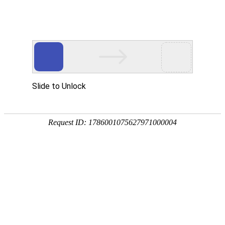
首页
产品分类
同类产品
首页
聚氨酯产品
压条类
压条
压条
品牌 ：
不限
工平物资(G
全部展开
排序
全部产品
压条
产品编码：1
品牌：
工
规格型号
最小起订
产品简介