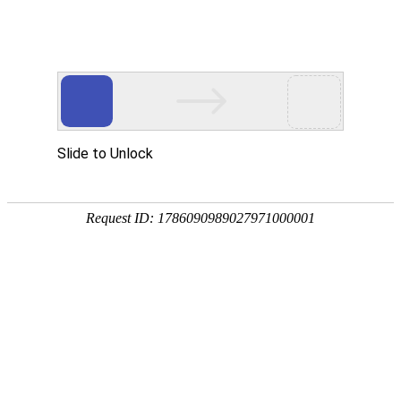
首页
产品分类
同类产品
首页
聚氨酯产品
压板类
内钩筛板系列
类别 ：
侧压板
后压板
压条类
品牌 ：
不限
工平物资(G
聚氨酯楔类
外钩筛板系列
排序
全部产品
弛张筛网系列
压紧式
复合筛板系列
产品编码：1
品牌：
工
挡料檐/卡坝类
规格型号
轨座类
最小起订