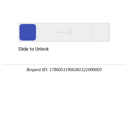
首页
产品分类
同类产品
首页
焊接筛网类
筛筒类（工业
筛桶
品牌 ：
不限
工平物资(G
全部展开
排序
全部产品
筛桶
产品编码：1
品牌：
工
规格型号
最小起订
产品简介
材料，耐