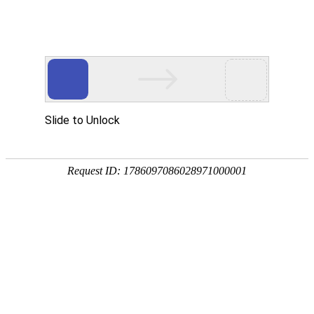
首页
产品分类
同类产品
首页
聚氨酯产品
聚氨酯产品
类别 ：
内钩筛板系列
压条类
橡胶产品
边轨座类
压板类
柔性
焊接筛网类
品牌 ：
不限
工平物资(G
旋流器系列
全部展开
排序
全部产品
内钩坝
产品编码：1
品牌：
工
规格型号