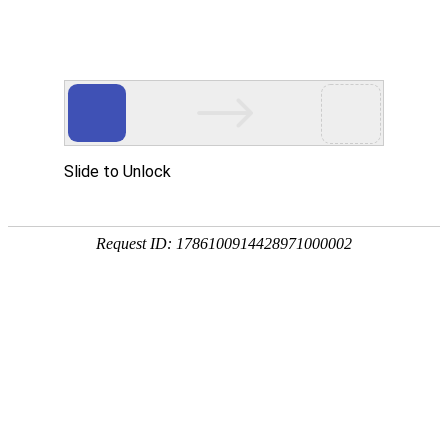
首页
产品分类
同类产品
首页
聚氨酯产品
聚氨酯产品
类别 ：
内钩筛板系列
压条类
橡胶产品
边轨座类
压板类
柔性
焊接筛网类
品牌 ：
不限
工平物资(G
旋流器系列
全部展开
排序
全部产品
内钩坝
产品编码：1
品牌：
工
规格型号