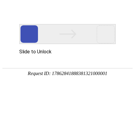
首页
产品分类
同类产品
首页
聚氨酯产品
复合筛板系列
复合筛板
品牌 ：
不限
工平物资(G
全部展开
排序
全部产品
内钩包
产品编码：1
品牌：
工
规格型号
最小起订
产品简介