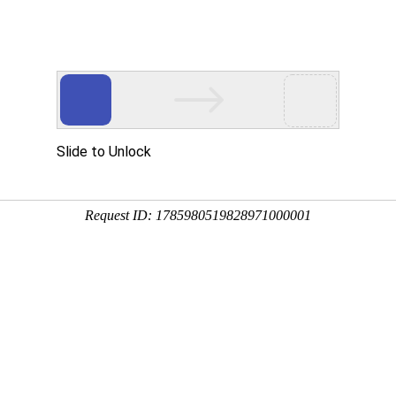
首页
产品分类
品牌专区
品牌加盟
关于工平
页
聚氨酯产品
聚氨酯零件类
弹簧垫片
牌 ：
不限
工平物资(GPWZ)
排序
全部产品
促销
热卖
新品
推荐
弹簧垫片
产品编码：10002054
品牌：
工平物资(GPWZ)
规格型号：弹簧垫片
最小起订量：1
产品简介：