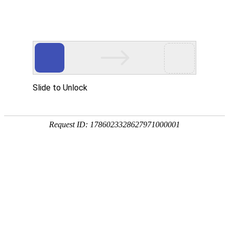
首页
产品分类
首页
帮助中心
平台公告
平台公告
注册登录
成为会员的好处
工平物资上线啦！
建龙矿业闲置物资专场竞价交易会圆
如何注册
全线十大类产品火热招商中！
如何登录
忘记密码怎么办
交易相关
如何选购产品
购物车操作