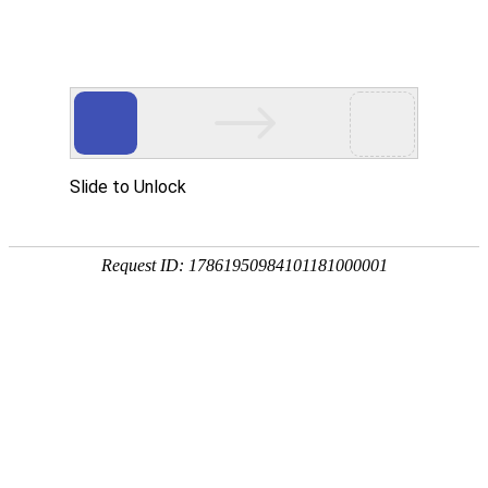
首页
产品分类
首页
如何注册
如何注册
注册登录
成为会员的好处
如何注册
如何注册
在工平物资右上侧，点击【注册
如何登录
忘记密码怎么办
交易相关
如何选购产品
购物车操作