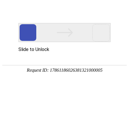
首页
产品分类
首页
快速下单
快速下单
注册登录
成为会员的好处
快速下单
如何注册
如果您知道产品编号，可以通过
如何登录
忘记密码怎么办
交易相关
如何选购产品
购物车操作